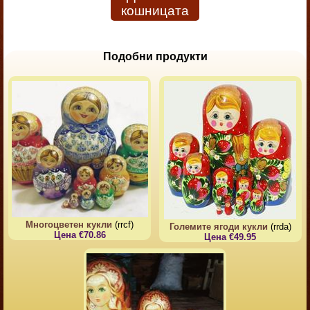
кошницата
Подобни продукти
Многоцветен кукли
(rrcf)
Големите ягоди кукли
(rrda)
Цена €70.86
Цена €49.95