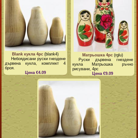
Blank кукла 4pc
(blank4)
Матрьошка 4pc
(rglu)
Небоядисани руски гнездене
Руски дървена гнездене
дървена кукла, комплект 4
кукла Матрьошка ръчно
броя.
рисувани, 4pc
Цена €4.09
Цена €9.09