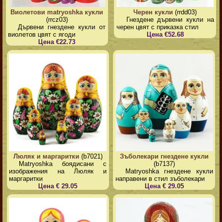
Виолетови matryoshka кукли
Черен кукли
(rrdd03)
(rrcz03)
Гнездене дървени кукли на
Дървени гнездене кукли от
черен цвят с приказка стил
виолетов цвят с ягоди
Цена €52.68
Цена €22.73
Люляк и маргаритки
(b7021)
Зъболекари гнездене кукли
Matryoshka боядисани с
(b7137)
изображения на Люляк и
Matryoshka гнездене кукли
маргаритки
направени в стил зъболекари
Цена € 29.05
Цена € 29.05