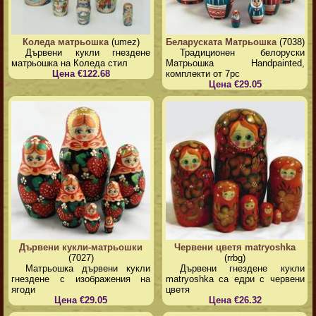
Коледа матрьошка
(umez)
Беларуската Матрьошка
(7038)
Дървени кукли гнездене
Традиционен белоруски
матрьошка на Коледа стил
Матрьошка Handpainted,
Цена €122.68
комплекти от 7pc
Цена €29.05
Дървени кукли-матрьошки
Червени цветя matryoshka
(7027)
(rrbg)
Матрьошка дървени кукли
Дървени гнездене кукли
гнездене с изображения на
matryoshka са едри с червени
ягоди
цветя
Цена €29.05
Цена €26.32