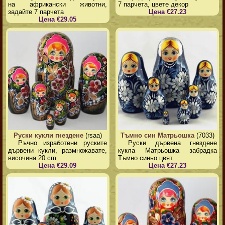
на африкански животни,
7 парчета, цвете декор
задайте 7 парчета
Цена €27.23
Цена €29.05
Руски кукли гнездене
(rsaa)
Тъмно син Матрьошка
(7033)
Ръчно изработени руските
Руски дървена гнездене
дървени кукли, размножавате,
кукла Матрьошка забрадка
височина 20 cm
Тъмно синьо цвят
Цена €29.09
Цена €27.23