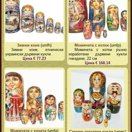
Зимни коне
(umfh)
Момичета с котки
(umfp)
Зимни коне, етнически
Момичета с котки ръчно
украински дървени кукли.
изработени дървени кукли
Цена € 77.23
гнездене, 22 см
Цена € 168.14
Момичета с кучета
(umfq)
Семеен гнездене кукли
(umec)