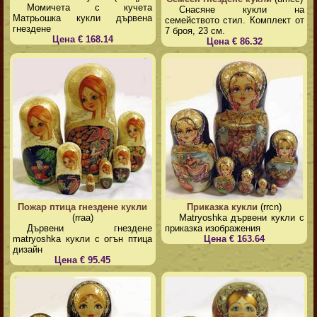
Момичета с кучета
Снасяне кукли на
Матрьошка кукли дървена
семейството стил. Комплект от
гнездене
7 броя, 23 см.
Цена € 168.14
Цена € 86.32
Пожар птица гнездене кукли
Приказка кукли
(rrcn)
(rraa)
Matryoshka дървени кукли с
Дървени гнездене
приказка изображения
matryoshka кукли с огън птица
Цена € 163.64
дизайн
Цена € 95.45