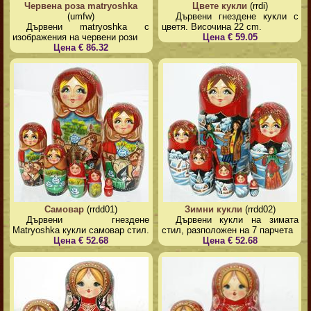
Червена роза matryoshka
Цвете кукли
(rrdi)
(umfw)
Дървени гнездене кукли с
Дървени matryoshka с
цветя. Височина 22 cm.
изображения на червени рози
Цена € 59.05
Цена € 86.32
Самовар
(rrdd01)
Зимни кукли
(rrdd02)
Дървени гнездене
Дървени кукли на зимата
Matryoshka кукли самовар стил.
стил, разположен на 7 парчета
Цена € 52.68
Цена € 52.68