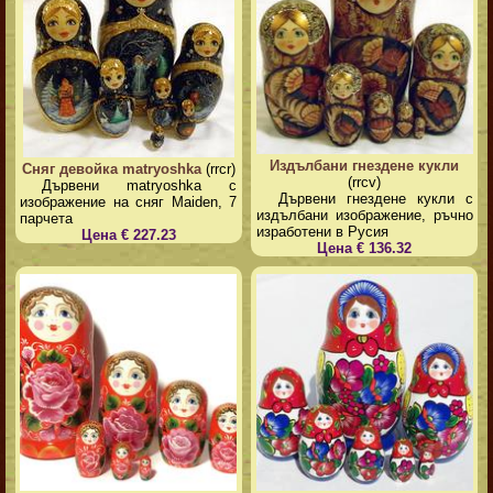
Издълбани гнездене кукли
Сняг девойка matryoshka
(rrcr)
(rrcv)
Дървени matryoshka с
Дървени гнездене кукли с
изображение на сняг Maiden, 7
издълбани изображение, ръчно
парчета
изработени в Русия
Цена € 227.23
Цена € 136.32