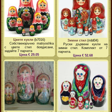
Цветя кукли
(b7016)
Зимни стил
(rrdd04)
Собственоръчно matryoshka
Руски дървени кукли на
с цвете стил боядисани,
зимни стил. Комплект от 7
задайте 7 парчета
парчета.
Цена € 29.05
Цена € 52.68