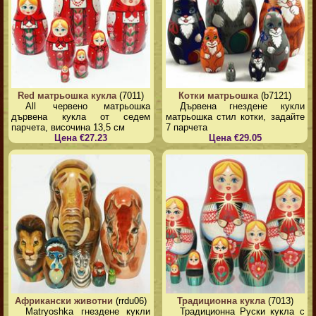
Red матрьошка кукла
(7011)
Котки матрьошка
(b7121)
All червено матрьошка
Дървена гнездене кукли
дървена кукла от седем
матрьошка стил котки, задайте
парчета, височина 13,5 см
7 парчета
Цена €27.23
Цена €29.05
Африкански животни
(rrdu06)
Традиционна кукла
(7013)
Matryoshka гнездене кукли
Традиционна Руски кукла с