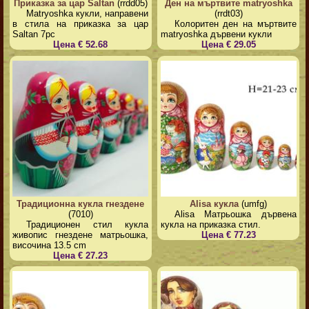
Приказка за цар Saltan
(rrdd05)
Ден на мъртвите matryoshka
Matryoshka кукли, направени
(rrdt03)
в стила на приказка за цар
Колоритен ден на мъртвите
Saltan 7pc
matryoshka дървени кукли
Цена € 52.68
Цена € 29.05
Традиционна кукла гнездене
Alisa кукла
(umfg)
(7010)
Alisa Матрьошка дървена
Традиционен стил кукла
кукла на приказка стил.
живопис гнездене матрьошка,
Цена € 77.23
височина 13.5 cm
Цена € 27.23