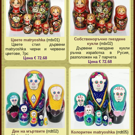
Собственоръчно гнездене
Цвете matryoshka
(rrdx01)
кукли
(rrdx02)
Цвете стил дървени
Дървени гнездене кукли
matryoshka черни и червени
ръчна изработка в Русия,
цветове, 7pc
разположен на 7 парчета
Цена € 72.68
Цена € 72.68
Ден на мъртвите
(rrdt02)
Колоритен matryoshka
(rrdt05)