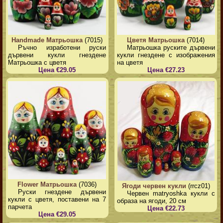
Handmade Матрьошка
(7015)
Цветя Матрьошка
(7014)
Ръчно изработени руски
Матрьошка руските дървени
дървени кукли гнездене
кукли гнездене с изображения
Матрьошка с цветя
на цветя
Цена €29.05
Цена €27.23
Flower Матрьошка
(7036)
Ягоди червен кукли
(rrcz01)
Руски гнездене дървени
Червен matryoshka кукли с
кукли с цветя, поставени на 7
образа на ягоди, 20 см
парчета
Цена €22.73
Цена €29.05