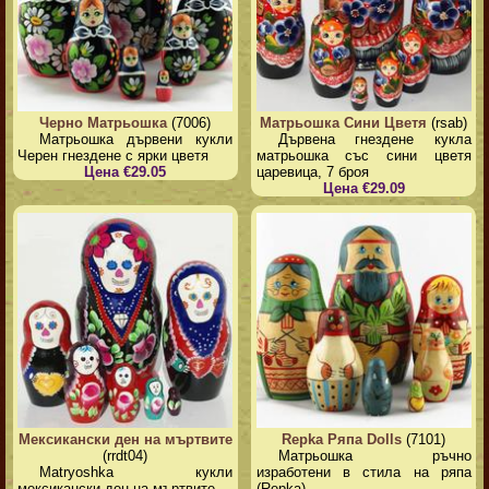
Черно Матрьошка
(7006)
Матрьошка Сини Цветя
(rsab)
Матрьошка дървени кукли
Дървена гнездене кукла
Черен гнездене с ярки цветя
матрьошка със сини цветя
Цена €29.05
царевица, 7 броя
Цена €29.09
Мексикански ден на мъртвите
Repka Ряпа Dolls
(7101)
(rrdt04)
Матрьошка ръчно
Matryoshka кукли
изработени в стила на ряпа
мексикански ден на мъртвите
(Repka).