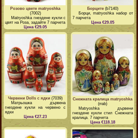
Розово цвете matryoshka
Борците
(b7140)
(7002)
Борци, matryoshka набор от
Matryoshka гнездене кукли с
7 парчета
цвят на Роза, задайте 7 парчета
Цена €29.05
Цена €29.05
Червени Dolls с ядки
(7039)
Снежната кралица matryoshka
Матрьошка дървена
(rrab)
гнездене кукли на червено с
Matryoshka дървени
ядки
гнездене кукли стил Снежната
Цена €27.23
кралица. 7 парчета
Цена €118.18