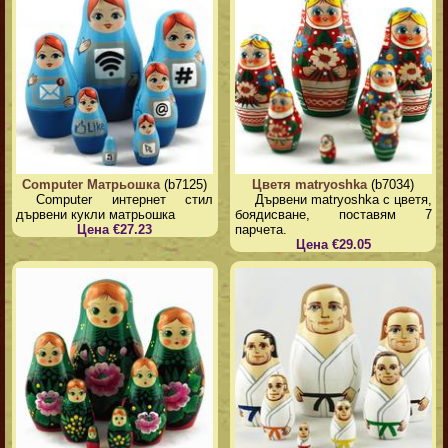
Computer Матрьошка
(b7125)
Цветя matryoshka
(b7034)
Computer интернет стил
Дървени matryoshka с цветя,
дървени кукли матрьошка
боядисване, поставям 7
Цена €27.23
парчета.
Цена €29.05