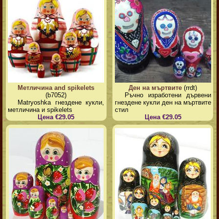
Метличина and spikelets
Ден на мъртвите
(rrdt)
(b7052)
Ръчно изработени дървени
Matryoshka гнездене кукли,
гнездене кукли ден на мъртвите
метличина и spikelets
стил
Цена €29.05
Цена €29.05