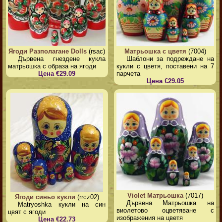
Ягоди Разполагане Dolls
(rsac)
Матрьошка с цветя
(7004)
Дървена гнездене кукла
Шаблони за подреждане на
матрьошка с образа на ягоди
кукли с цветя, поставени на 7
Цена €29.09
парчета
Цена €29.05
Violet Матрьошка
(7017)
Ягоди синьо кукли
(rrcz02)
Дървена Матрьошка на
Matryoshka кукли на син
виолетово оцветяване с
цвят с ягоди
изображения на цветя
Цена €22.73