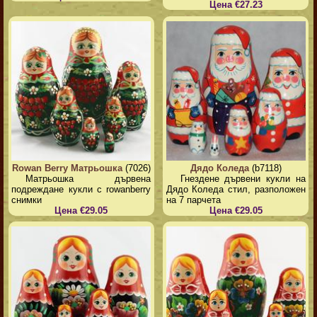
Цена €27.23
Rowan Berry Матрьошка
(7026)
Дядо Коледа
(b7118)
Матрьошка дървена
Гнездене дървени кукли на
подреждане кукли с rowanberry
Дядо Коледа стил, разположен
снимки
на 7 парчета
Цена €29.05
Цена €29.05