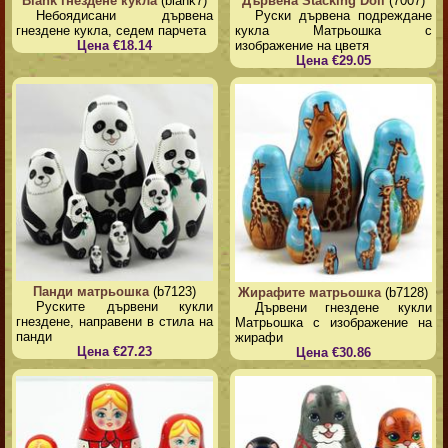
Blank гнездене кукла
(blank7)
Дървена Stacking Doll
(7007)
Небоядисани дървена
Руски дървена подреждане
гнездене кукла, седем парчета
кукла Матрьошка с
Цена €18.14
изображение на цветя
Цена €29.05
Панди матрьошка
(b7123)
Жирафите матрьошка
(b7128)
Руските дървени кукли
Дървени гнездене кукли
гнездене, направени в стила на
Матрьошка с изображение на
панди
жирафи
Цена €27.23
Цена €30.86