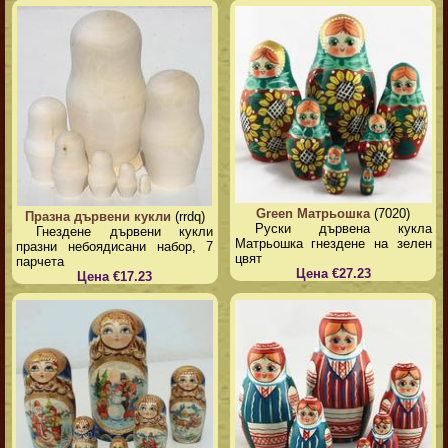
Green Матрьошка
(7020)
Празна дървени кукли
(rrdq)
Руски дървена кукла
Гнездене дървени кукли
Матрьошка гнездене на зелен
празни небоядисани набор, 7
цвят
парчета
Цена €27.23
Цена €17.23