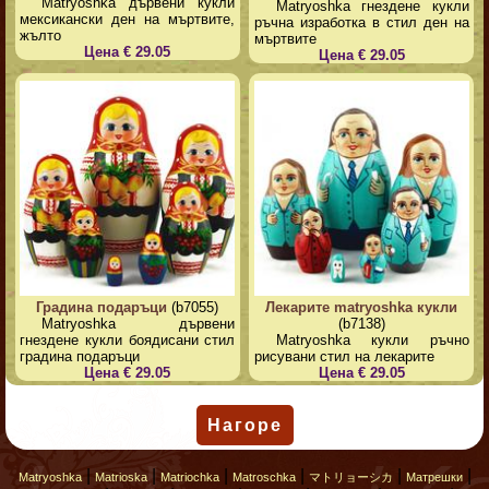
Matryoshka дървени кукли
Matryoshka гнездене кукли
мексикански ден на мъртвите,
ръчна изработка в стил ден на
жълто
мъртвите
Цена € 29.05
Цена € 29.05
Градина подаръци
(b7055)
Лекарите matryoshka кукли
Matryoshka дървени
(b7138)
гнездене кукли боядисани стил
Matryoshka кукли ръчно
градина подаръци
рисувани стил на лекарите
Цена € 29.05
Цена € 29.05
Нагоре
|
|
|
|
|
|
Matryoshka
Matrioska
Matriochka
Matroschka
マトリョーシカ
Матрешки