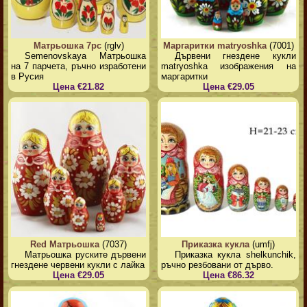
Матрьошка 7pc
(rglv)
Маргаритки matryoshka
(7001)
Semenovskaya Матрьошка
Дървени гнездене кукли
на 7 парчета, ръчно изработени
matryoshka изображения на
в Русия
маргаритки
Цена €21.82
Цена €29.05
Red Матрьошка
(7037)
Приказка кукла
(umfj)
Матрьошка руските дървени
Приказка кукла shelkunchik,
гнездене червени кукли с лайка
ръчно резбовани от дърво.
Цена €29.05
Цена €86.32