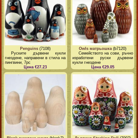
Penguins
(7108)
Owls матрьошка
(b7120)
Руските дървени кукли
Семейството на сови, ръчно
гнездене, направени в стила на
изработени руски дървени
пингвини, 7pc
кукли гнездене
Цена €27.23
Цена €29.05