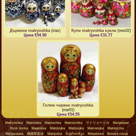
Дървени matryoshka
(rras)
Купи matryoshka кукли
(rres02)
Цена €54.50
Цена €31.77
Голям червен matryoshka
(rrar01)
Цена €54.55
|
|
|
|
|
|
Matryoshka
Matrioska
Matriochka
Matroschka
マトリョーシカ
Матрешки
|
|
|
|
|
|
Rysk docka
Maatuska
Matrjosjka
Matrjosjka
Matroesjka
Matrioszka
|
|
|
|
|
|
Матрьошка
俄羅斯套娃
Matrjoska
მატრიოშკა
Ματριόσκα
Boneca russa