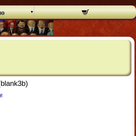
ню
blank3b)
и