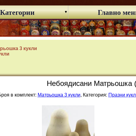
Категории
Главно ме
рьошка 3 кукли
укли
Небоядисани Матрьошка (
Броя в комплект:
Матрьошка 3 кукли
, Категория:
Празни кукл