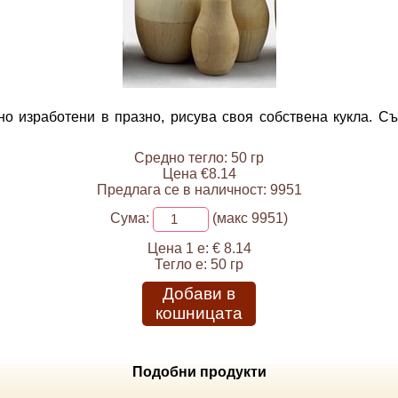
 изработени в празно, рисува своя собствена кукла. Със
Средно тегло: 50 гр
Цена €8.14
Предлага се в наличност: 9951
Сума:
(макс 9951)
Цена 1 е:
€ 8.14
Тегло е:
50 гр
Добави в
кошницата
Подобни продукти