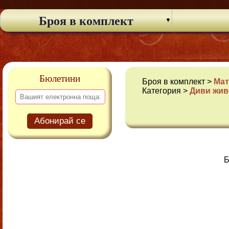
Броя в комплект
Бюлетини
Броя в комплект >
Мат
Категория >
Диви жив
Абонирай се
Б