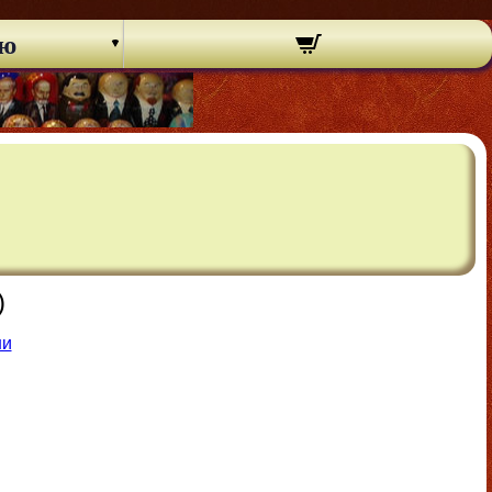
ню
)
ни