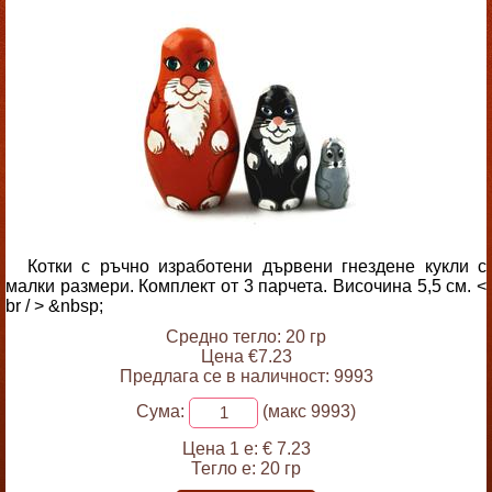
Котки с ръчно изработени дървени гнездене кукли с
малки размери. Комплект от 3 парчета. Височина 5,5 см. <
br / > &nbsp;
Средно тегло: 20 гр
Цена €7.23
Предлага се в наличност: 9993
Сума:
(макс 9993)
Цена 1 е:
€ 7.23
Тегло е:
20 гр