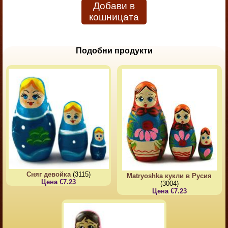
Добави в
кошницата
Подобни продукти
Сняг девойка
(3115)
Matryoshka кукли в Русия
Цена €7.23
(3004)
Цена €7.23