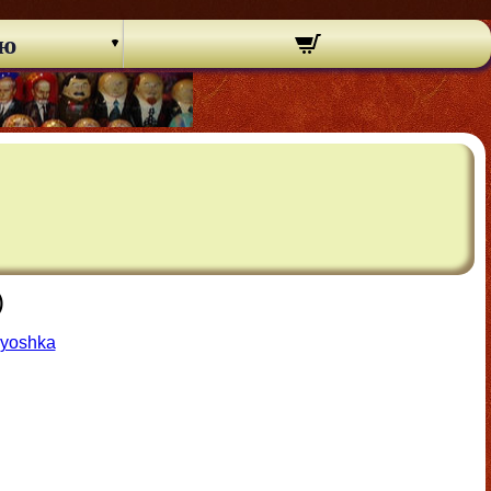
ню
)
ryoshka