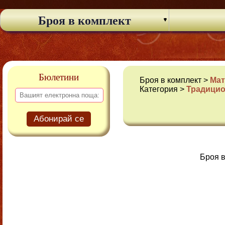
Броя в комплект
Бюлетини
Броя в комплект >
Мат
Категория >
Традицио
Абонирай се
Броя в