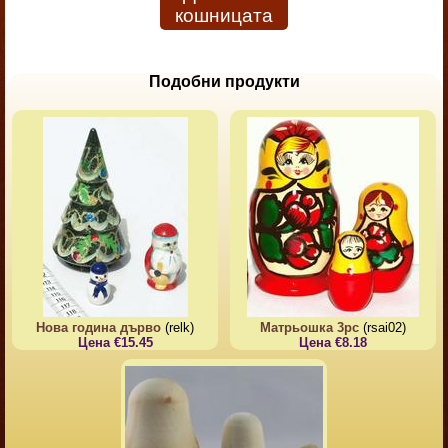
кошницата
Подобни продукти
Нова година дърво
(relk)
Матрьошка 3pc
(rsai02)
Цена €15.45
Цена €8.18