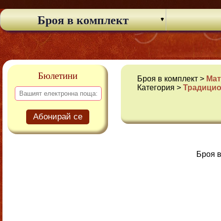
Броя в комплект
Бюлетини
Броя в комплект >
Мат
Категория >
Традицио
Абонирай се
Броя в