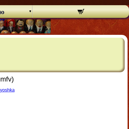
ню
umfv)
ryoshka