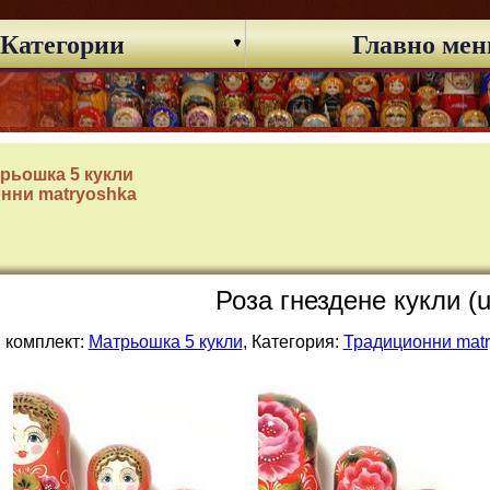
Категории
Главно ме
рьошка 5 кукли
нни matryoshka
Роза гнездене кукли (
 комплект:
Матрьошка 5 кукли
, Категория:
Традиционни mat