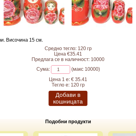
и. Височина 15 см.
Средно тегло: 120 гр
Цена €35.41
Предлага се в наличност: 10000
Сума:
(макс 10000)
Цена 1 е:
€ 35.41
Тегло е:
120 гр
Добави в
кошницата
Подобни продукти