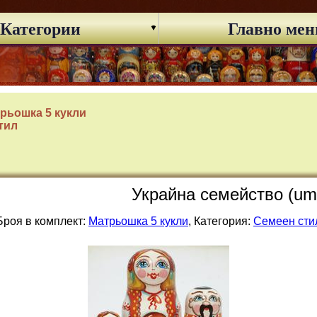
Категории
Главно ме
рьошка 5 кукли
тил
Украйна семейство (um
Броя в комплект:
Матрьошка 5 кукли
, Категория:
Семеен сти