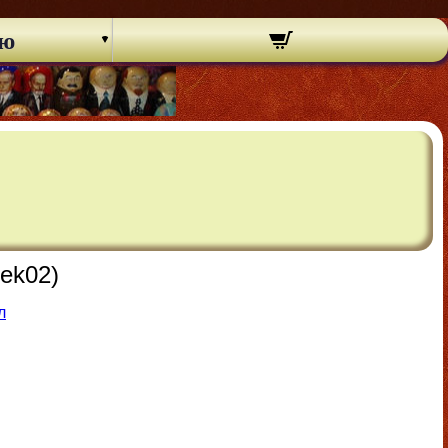
ню
ek02)
л