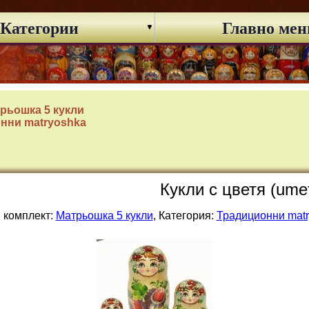
Категории
Главно ме
рьошка 5 кукли
нни matryoshka
Кукли с цветя (ume
 комплект:
Матрьошка 5 кукли
, Категория:
Традиционни mat