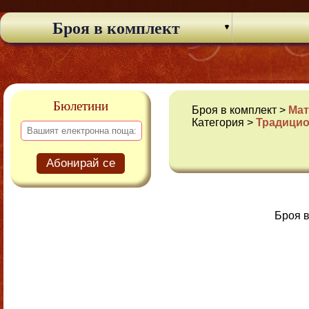
Броя в комплект
Бюлетини
Броя в комплект >
Мат
Категория >
Традицио
Абонирай се
Броя в