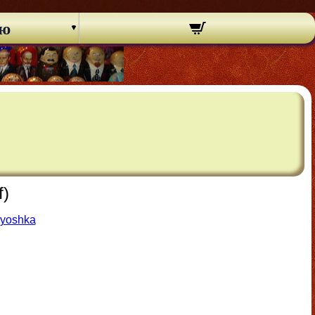
ню
f)
ryoshka