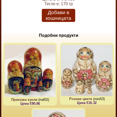
Тегло е:
170 гр
Добави в
кошницата
Подобни продукти
Розови цветя
(roro53)
Приказка кукли
(rraf02)
Цена €16.32
Цена €90.86