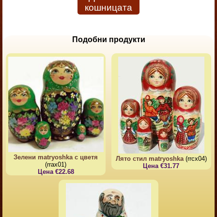
кошницата
Подобни продукти
Зелени matryoshka с цветя
Лято стил matryoshka
(rrcx04)
(rrax01)
Цена €31.77
Цена €22.68