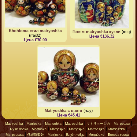
Khohloma стил matryoshka
Голям matryoshka кукли
(rrcq)
(rrai02)
Цена €136.32
Цена €30.00
Matryoshka с цветя
(rray)
Цена €45.41
|
|
|
|
|
|
Matryoshka
Matrioska
Matriochka
Matroschka
マトリョーシカ
Матрешки
|
|
|
|
|
|
Rysk docka
Maatuska
Matrjosjka
Matrjosjka
Matroesjka
Matrioszka
|
|
|
|
|
|
Матрьошка
俄羅斯套娃
Matrjoska
მატრიოშკა
Ματριόσκα
Boneca russa