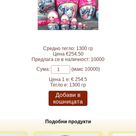
Средно тегло: 1300 гр
Цена €254.50
Предлага се в наличност: 10000
Сума:
(макс 10000)
Цена 1 е:
€ 254.5
Тегло е:
1300 гр
Добави в
кошницата
Подобни продукти