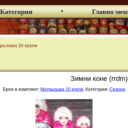
Категории
Главно ме
рьошка 10 кукли
Зимни коне (rrdm)
Броя в комплект:
Матрьошка 10 кукли
, Категория:
Сезони