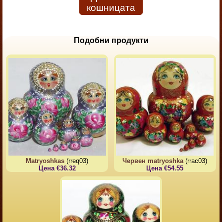
кошницата
Подобни продукти
Matryoshkas
(rreq03)
Червен matryoshka
(rrac03)
Цена €36.32
Цена €54.55