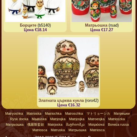
Борците
(b5140)
Матрьошка
(rsad)
Цена €18.14
Цена €17.27
Златната църква кукла
(roro42)
Цена €16.32
|
|
|
|
|
|
Matryoshka
Matrioska
Matriochka
Matroschka
マトリョーシカ
Матрешки
|
|
|
|
|
|
Rysk docka
Maatuska
Matrjosjka
Matrjosjka
Matroesjka
Matrioszka
|
|
|
|
|
|
Матрьошка
俄羅斯套娃
Matrjoska
მატრიოშკა
Ματριόσκα
Boneca russa
|
|
|
Matriosca
Matruska
Матрьошка
Matriosca