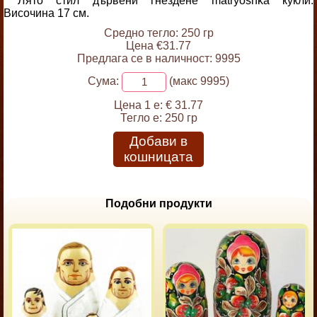
Лято стил дървени гнездене matryoshka кукли.
Височина 17 см.
Средно тегло: 250 гр
Цена €31.77
Предлага се в наличност: 9995
Сума:
(макс 9995)
Цена 1 е:
€ 31.77
Тегло е:
250 гр
Добави в
кошницата
Подобни продукти