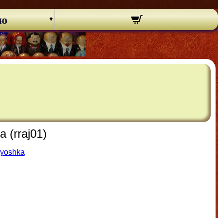
ню
(rraj01)
ryoshka