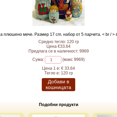
 плюшено мече. Размер 17 cm. набор от 5 парчета. < br / > 
Средно тегло: 120 гр
Цена €33.64
Предлага се в наличност: 9969
Сума:
(макс 9969)
Цена 1 е:
€ 33.64
Тегло е:
120 гр
Добави в
кошницата
Подобни продукти