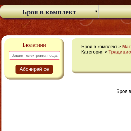
Броя в комплект
Бюлетини
Броя в комплект >
Мат
Категория >
Традицио
Абонирай се
Броя в