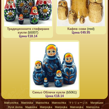
Традиционните стифиране
Кафяв сови
(rred)
кукли
(b5007)
Цена €49.95
Цена €18.14
Синьо Облечи кукли
(b5061)
Цена €18.14
|
|
|
|
|
|
Matryoshka
Matrioska
Matriochka
Matroschka
マトリョーシカ
Матрешки
|
|
|
|
|
|
Rysk docka
Maatuska
Matrjosjka
Matrjosjka
Matroesjka
Matrioszka