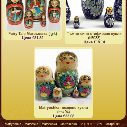
Fairy Tale Матрьошка
(rgrk)
Тъмно синя стифиране кукли
Цена €81.82
(b5033)
Цена €18.14
Matryoshka гнездене кукли
(rrax04)
Цена €22.68
|
|
|
|
|
|
Matryoshka
Matrioska
Matriochka
Matroschka
マトリョーシカ
Матрешки