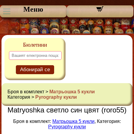
Меню
Бюлетини
Абонирай се
Броя в комплект >
Матрьошка 5 кукли
Категория >
Pyrography кукли
Matryoshka светло син цвят (roro55)
Броя в комплект:
Матрьошка 5 кукли
, Категория:
Pyrography кукли