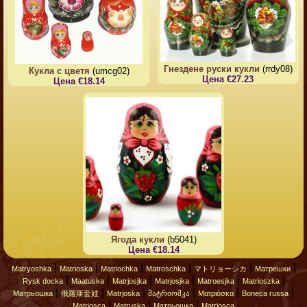
Гнездене руски кукли
(rrdy08)
Кукла с цветя
(umcg02)
Цена €27.23
Цена €18.14
Ягода кукли
(b5041)
Цена €18.14
|
|
|
|
|
|
Matryoshka
Matrioska
Matriochka
Matroschka
マトリョーシカ
Матрешки
|
|
|
|
|
|
Rysk docka
Maatuska
Matrjosjka
Matrjosjka
Matroesjka
Matrioszka
|
|
|
|
|
|
Матрьошка
俄羅斯套娃
Matrjoska
მატრიოშკა
Ματριόσκα
Boneca russa
|
|
|
Matriosca
Matruska
Матрьошка
Matriosca