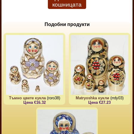
кошницата
Подобни продукти
Тъмно цвете кукла
(roro38)
Matryoshka кукли
(rrdy03)
Цена €16.32
Цена €27.23