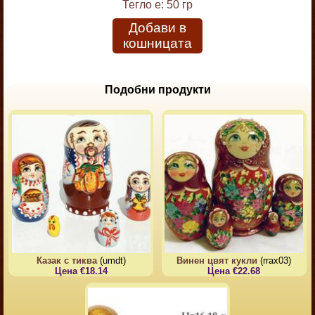
Тегло е:
50 гр
Добави в
кошницата
Подобни продукти
Казак с тиква
(umdt)
Винен цвят кукли
(rrax03)
Цена €18.14
Цена €22.68