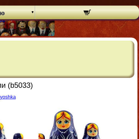
ню
и (b5033)
ryoshka