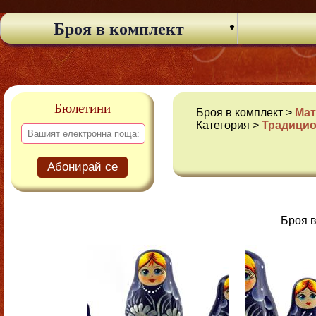
Броя в комплект
Бюлетини
Броя в комплект >
Мат
Категория >
Традицио
Абонирай се
Броя в