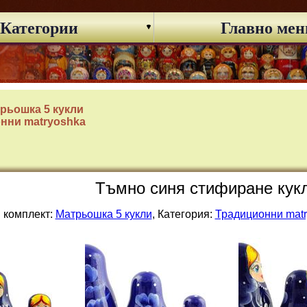
Категории
Главно ме
рьошка 5 кукли
нни matryoshka
Тъмно синя стифиране кукл
 комплект:
Матрьошка 5 кукли
, Категория:
Традиционни mat