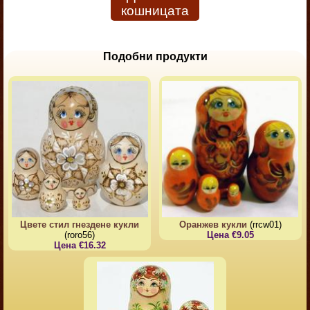
кошницата
Подобни продукти
Цвете стил гнездене кукли
Оранжев кукли
(rrcw01)
(roro56)
Цена €9.05
Цена €16.32