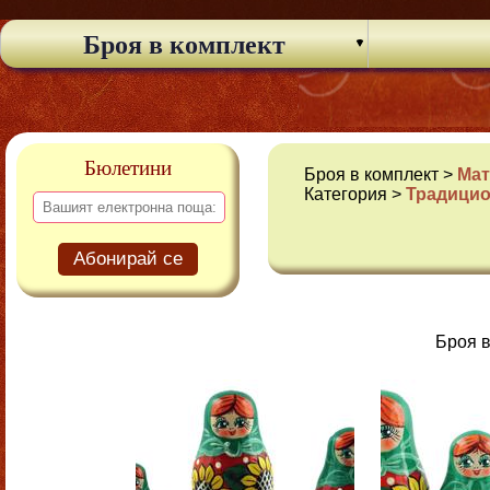
Броя в комплект
Бюлетини
Броя в комплект >
Мат
Категория >
Традицио
Абонирай се
Броя в