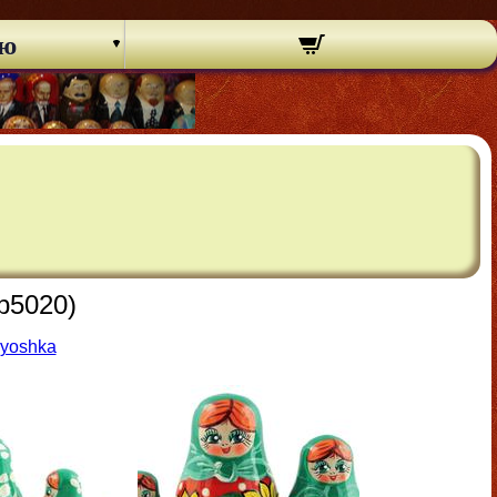
ню
b5020)
ryoshka